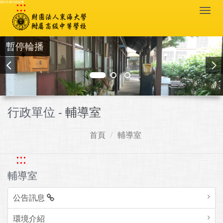
:::
跳到主要內容區塊
Togg
navi
暫停輪播
行政單位 -
輔導室
首頁
輔導室
:::
輔導室
公告訊息
環境介紹