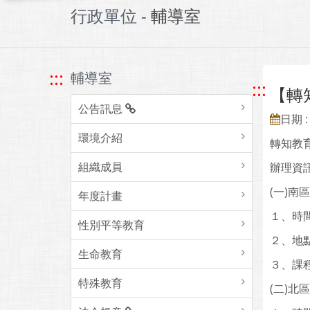
行政單位 -
輔導室
:::
輔導室
:::
【轉
公告訊息
日期 : 
環境介紹
轉知教
組織成員
辦理資
(一)南
年度計畫
１、時間
性別平等教育
２、地
生命教育
３、課程
特殊教育
(二)北