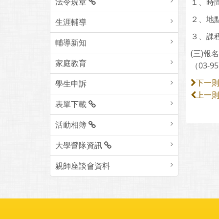
法令規章
１、時間
２、地
生涯輔導
３、課程
輔導新知
(三)
家庭教育
（03-9
學生申訴
下一
上一
表單下載
活動相簿
大學營隊資訊
親師座談會資料