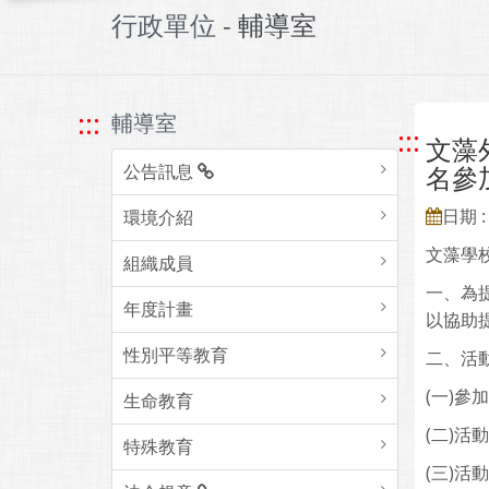
行政單位 -
輔導室
:::
輔導室
:::
文藻
公告訊息
名參
日期 : 
環境介紹
文藻學
組織成員
一、為
年度計畫
以協助
性別平等教育
二、活
(一)參
生命教育
(二)活
特殊教育
(三)活