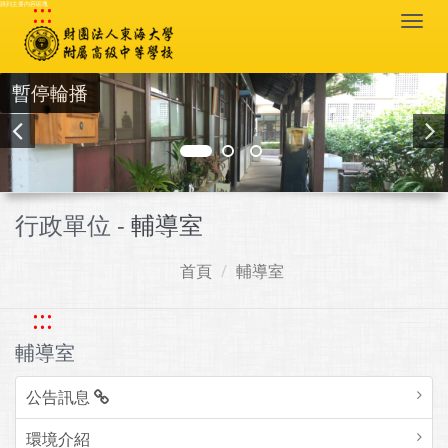
:::
跳到主要內容區塊
Togg
navi
暫停輪播
行政單位 -
輔導室
首頁
輔導室
:::
輔導室
公告訊息
環境介紹