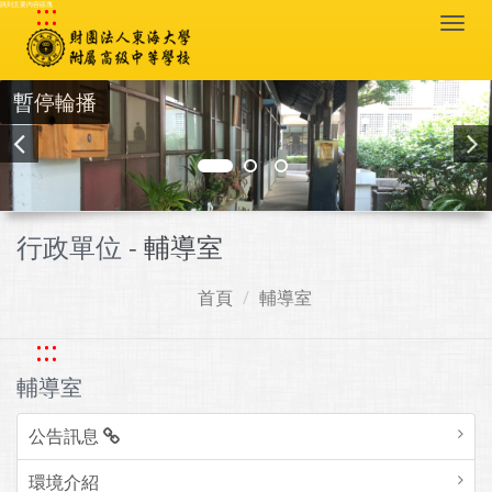
:::
跳到主要內容區塊
Togg
navi
暫停輪播
行政單位 -
輔導室
首頁
輔導室
:::
輔導室
公告訊息
環境介紹