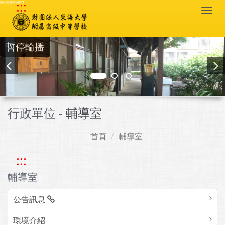
:::
跳到主要內容區塊
Togg
navi
暫停輪播
行政單位 -
輔導室
首頁
輔導室
:::
輔導室
公告訊息
環境介紹