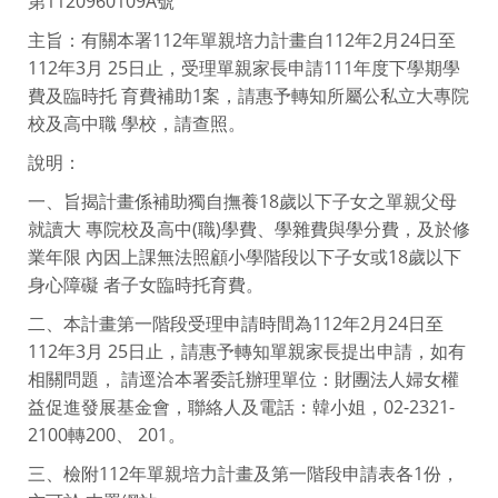
第1120960109A號
主旨：有關本署112年單親培力計畫自112年2月24日至
112年3月 25日止，受理單親家長申請111年度下學期學
費及臨時托 育費補助1案，請惠予轉知所屬公私立大專院
校及高中職 學校，請查照。
說明：
一、旨揭計畫係補助獨自撫養18歲以下子女之單親父母
就讀大 專院校及高中(職)學費、學雜費與學分費，及於修
業年限 內因上課無法照顧小學階段以下子女或18歲以下
身心障礙 者子女臨時托育費。
二、本計畫第一階段受理申請時間為112年2月24日至
112年3月 25日止，請惠予轉知單親家長提出申請，如有
相關問題， 請逕洽本署委託辦理單位：財團法人婦女權
益促進發展基金會，聯絡人及電話：韓小姐，02-2321-
2100轉200、 201。
三、檢附112年單親培力計畫及第一階段申請表各1份，