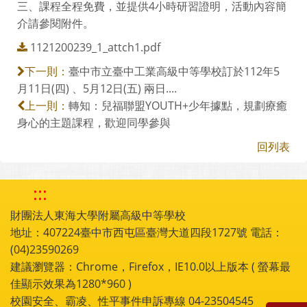
三、課程全程免費，並提供4小時研習證明，活動內容簡
介請參閱附件。
1121200239_1_attch1.pdf
臺中市立臺中工業高級中等學校訂於112年5
下一則：
月11日(四) 、5月12日(五) 兩日....
轉知：兒福聯盟YOUTH+少年據點，規劃療癒
上一則：
身心的主題課程，歡迎同學參與
回列表
:::
財團法人東海大學附屬高級中等學校
地址：407224臺中市西屯區臺灣大道四段1727號 電話：
(04)23590269
建議瀏覽器：Chrome，Firefox，IE10.0以上版本 ( 螢幕最
佳顯示效果為1280*960 )
校園安全、霸凌、性平事件申訴專線 04-23504545