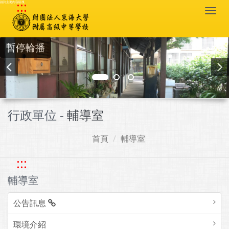
:::
跳到主要內容區塊
Togg
navi
暫停輪播
行政單位 -
輔導室
首頁
輔導室
:::
輔導室
公告訊息
環境介紹