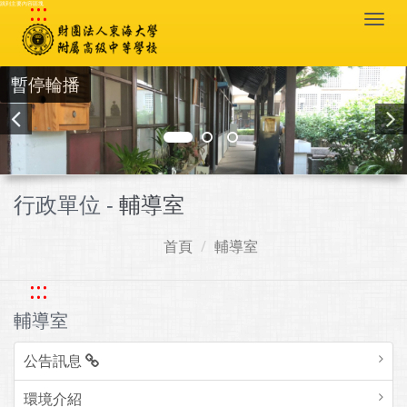
:::
跳到主要內容區塊
Togg
navi
暫停輪播
行政單位 -
輔導室
首頁
輔導室
:::
輔導室
公告訊息
環境介紹