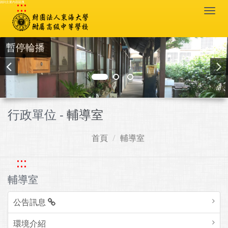
:::
跳到主要內容區塊
Togg
navi
暫停輪播
行政單位 -
輔導室
首頁
輔導室
:::
輔導室
公告訊息
環境介紹