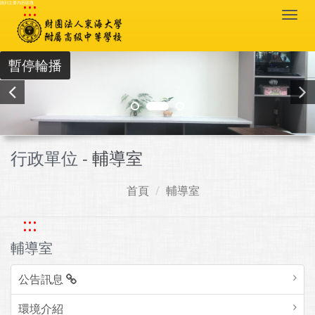
:::
跳到主要內容區塊
Togg
navi
暫停輪播
行政單位 -
輔導室
首頁
輔導室
:::
輔導室
公告訊息
環境介紹