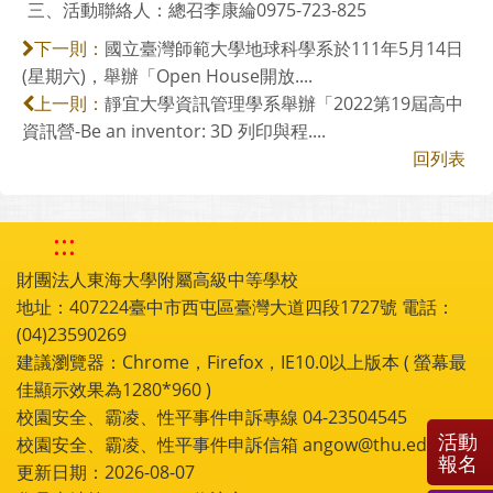
三、活動聯絡人：總召李康綸0975-723-825
國立臺灣師範大學地球科學系於111年5月14日
下一則：
(星期六)，舉辦「Open House開放....
靜宜大學資訊管理學系舉辦「2022第19屆高中
上一則：
資訊營-Be an inventor: 3D 列印與程....
回列表
:::
財團法人東海大學附屬高級中等學校
地址：407224臺中市西屯區臺灣大道四段1727號 電話：
(04)23590269
建議瀏覽器：Chrome，Firefox，IE10.0以上版本 ( 螢幕最
佳顯示效果為1280*960 )
校園安全、霸凌、性平事件申訴專線 04-23504545
活動
校園安全、霸凌、性平事件申訴信箱 angow@thu.edu.tw
報名
更新日期：2026-08-07