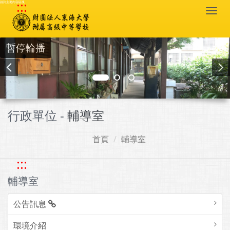
:::
跳到主要內容區塊
Togg
navi
暫停輪播
行政單位 -
輔導室
首頁
輔導室
:::
輔導室
公告訊息
環境介紹