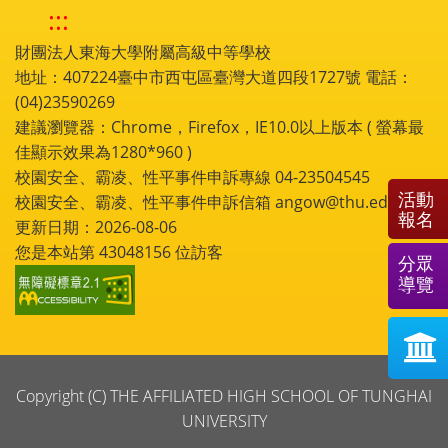
:::
財團法人東海大學附屬高級中等學校
地址：407224臺中市西屯區臺灣大道四段1727號 電話：
(04)23590269
建議瀏覽器：Chrome，Firefox，IE10.0以上版本 ( 螢幕最
佳顯示效果為1280*960 )
校園安全、霸凌、性平事件申訴專線 04-23504545
活動
校園安全、霸凌、性平事件申訴信箱 angow@thu.edu.tw
報名
更新日期：2026-08-06
您是本站第
43048156
位訪客
分眾
導覽
Copyright (C) THE AFFILIATED HIGH SCHOOL OF TUNGHAI
UNIVERSITY