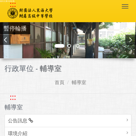
:::
跳到主要內容區塊
Togg
navi
暫停輪播
行政單位 -
輔導室
首頁
輔導室
:::
輔導室
公告訊息
環境介紹