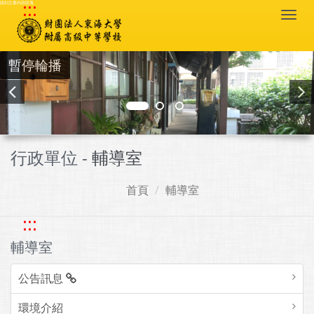
:::
跳到主要內容區塊
Togg
navi
暫停輪播
行政單位 -
輔導室
首頁
輔導室
:::
輔導室
公告訊息
環境介紹