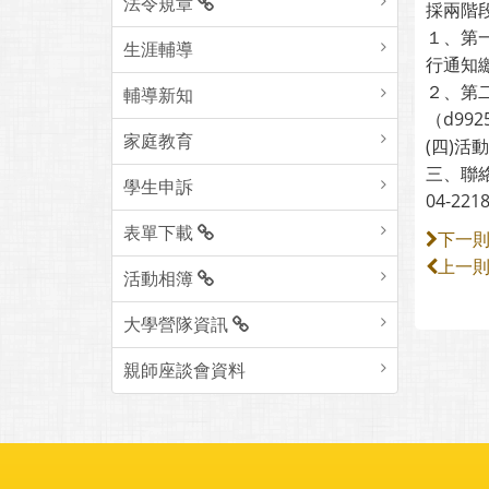
法令規章
採兩階
１、第一
生涯輔導
行通知
２、第
輔導新知
（d9925
家庭教育
(四)
三、聯絡
學生申訴
04-221
表單下載
下一
上一
活動相簿
大學營隊資訊
親師座談會資料