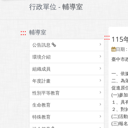
行政單位 -
輔導室
:::
輔導室
:::
11
公告訊息
日期 : 
環境介紹
臺中市
組織成員
一、依據
二、為
年度計畫
促進原
性別平等教育
(一)參
１、具
生命教育
２、對
(二)
特殊教育
(三)報