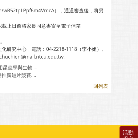
/wR52tpLPpf6m4VmcA），通過審查後，將另
認截止日前將家長同意書寄至電子信箱
費。
中心，電話：04-2218-1118（李小姐）、
chien@mail.ntcu.edu.tw。
蟲學與生物....
廣短片競賽....
回列表
活動