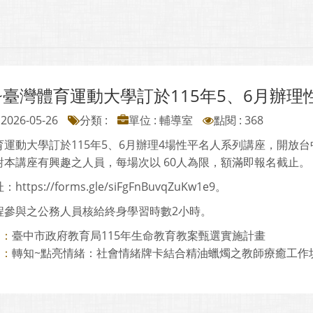
~臺灣體育運動大學訂於115年5、6月辦
2026-05-26
分類 :
單位 : 輔導室
點閱 : 368
育運動大學訂於115年5、6月辦理4場性平名人系列講座，開放
對本講座有興趣之人員，每場次以 60人為限，額滿即報名截止。
ttps://forms.gle/siFgFnBuvqZuKw1e9。
程參與之公務人員核給終身學習時數2小時。
臺中市政府教育局115年生命教育教案甄選實施計畫
則：
轉知~點亮情緒：社會情緒牌卡結合精油蠟燭之教師療癒工作
則：