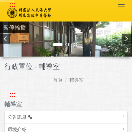
:::
跳到主要內容區塊
Togg
navi
暫停輪播
行政單位 -
輔導室
首頁
輔導室
:::
輔導室
公告訊息
環境介紹