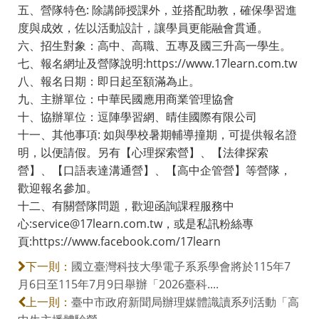
五、營隊特色: 除講師授課外，並搭配助教，確保學習進
度與成效，佐以活動設計，讓學員更能融會貫通。
六、招生對象：高中、高職、五專及國三升高一學生。
七、報名網址及營隊說明:https://www.17learn.com.tw
八、報名日期：即日起至額滿為止。
九、主辦單位：中華民國應用商業管理協會
十、協辦單位：逗陣學習網、晴佳國際有限公司
十一、其他事項: 如與學校暑期輔導撞期，可提供報名證
明，以便請假。另有【心理探索營】、【法律探索
營】、【口語表達溝通營】、【高中企管營】等營隊，
歡迎報名參加。
十二、有關營隊問題，歡迎函詢課程服務中
心:service@17learn.com.tw，或是私訊粉絲專
頁:https://www.facebook.com/17learn
國立臺灣科技大學電子系系學會將於115年7
下一則：
月6日至115年7月9日舉辦「2026臺科....
臺中市政府新聞局辦理媒體識讀系列活動「高
上一則：