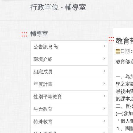
行政單位 -
輔導室
:::
輔導室
:::
教育
公告訊息
日期 : 
環境介紹
教育部 
組織成員
一、為
學之定
年度計畫
最後由
性別平等教育
於課本
二、旨
生命教育
(一)
「個人
特殊教育
１、團