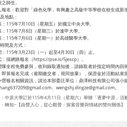
校之師生。
人報名：歡迎對「綠色化學」有興趣之高級中等學校在校生或新
間及地點：
：115年7月10日（星期五）於國立中央大學。
：115年7月8日（星期三）於逢甲大學。
區：115年7月6日（星期一）於高雄醫學大學。
名時間及方式：
：115年3月23日（一）起至4月30日（四）止。
採網路報名（https://pse.is/5jescp）。
營隊全程免費參與，收到錄取通知後，請錄取者於指定時間內回傳
，即算報名完成（逾期繳交者，視同放棄），保證金於活動結束
營報名相關資訊，請洽本部委託單位：鼎澤科技有限公司張小姐/王小姐
ng637209@gmail.com、wengshj.dingze@gmail.com。
中原大學訂於115年4月11日（星期六）舉辦「逐夢中原」活
則：
轉知~【由聲入心，從心觀聲：探索音樂與情緒的雙向關係】
則：