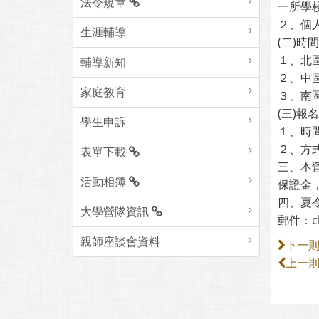
法令規章
一所學
２、個
生涯輔導
(二)時
１、北區
輔導新知
２、中區
家庭教育
３、南
(三)報
學生申訴
１、時間
２、方式：
表單下載
三、本
活動相簿
保證金
四、夏令
大學營隊資訊
郵件：cha
親師座談會資料
下一
上一