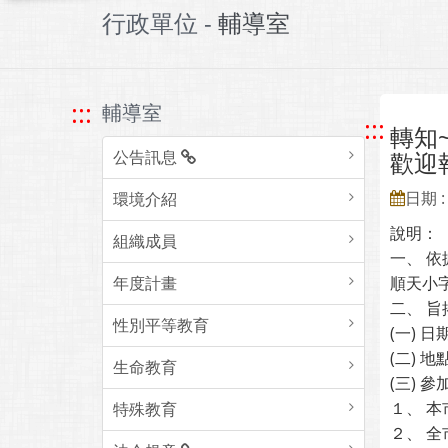
行政單位 -
輔導室
:::
輔導室
:::
轉知
公告訊息
歡迎
日期 : 
環境介紹
說明：
組織成員
一、 
年度計畫
順天小字
二、 
性別平等教育
(一) 
(二) 
生命教育
(三) 
１、 
特殊教育
２、 