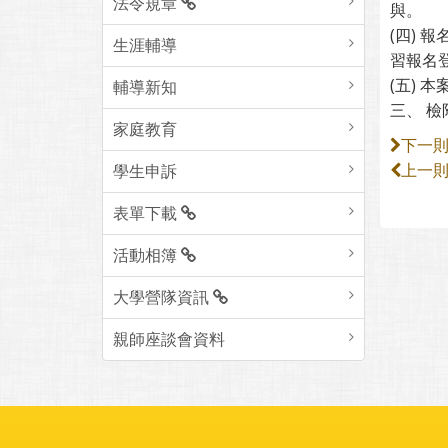
法令規章
與。
(四) 報
生涯輔導
習報名登
(五) 
輔導新知
三、 
家庭教育
下一
學生申訴
上一
表單下載
活動相簿
大學營隊資訊
親師座談會資料