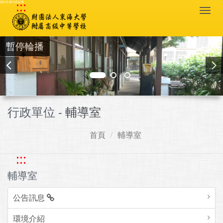
:::
跳到主要內容區塊
Togg
navi
暫停輪播
行政單位 -
輔導室
首頁
輔導室
:::
輔導室
公告訊息
環境介紹