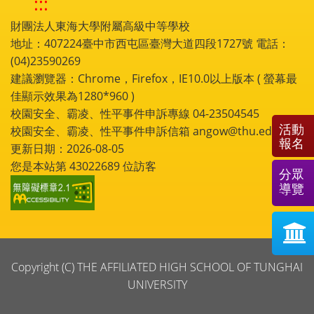
:::
財團法人東海大學附屬高級中等學校
地址：407224臺中市西屯區臺灣大道四段1727號 電話：
(04)23590269
建議瀏覽器：Chrome，Firefox，IE10.0以上版本 ( 螢幕最
佳顯示效果為1280*960 )
校園安全、霸凌、性平事件申訴專線 04-23504545
活動
校園安全、霸凌、性平事件申訴信箱 angow@thu.edu.tw
報名
更新日期：2026-08-05
您是本站第
43022689
位訪客
分眾
導覽
Copyright (C) THE AFFILIATED HIGH SCHOOL OF TUNGHAI
UNIVERSITY