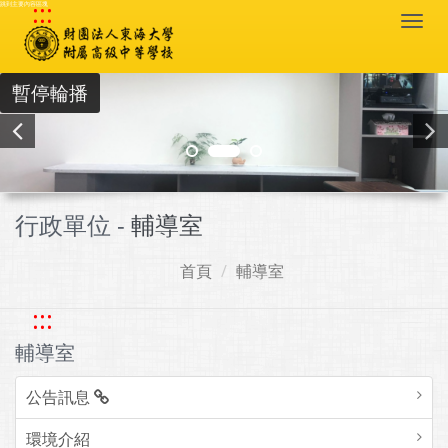
:::
跳到主要內容區塊
Togg
navi
暫停輪播
行政單位 -
輔導室
首頁
輔導室
:::
輔導室
公告訊息
環境介紹