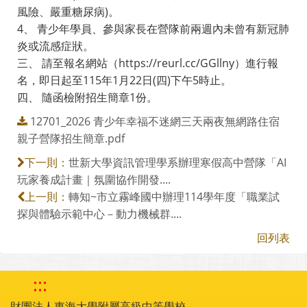
風險、嚴重糖尿病)。
4、 青少年學員、參與家長在營隊前兩週內未曾有新冠肺
炎或流感症狀。
三、 請至報名網站（https://reurl.cc/GGllny）進行報
名，即日起至115年1月22日(四)下午5時止。
四、 隨函檢附招生簡章1份。
12701_2026 青少年幸福不迷網三天兩夜無網路住宿
親子營隊招生簡章.pdf
世新大學資訊管理學系辦理寒假高中營隊「AI
下一則：
玩家養成計畫｜氛圍協作開發....
轉知~市立霧峰國中辦理114學年度「職業試
上一則：
探與體驗示範中心－動力機械群....
回列表
:::
財團法人東海大學附屬高級中等學校