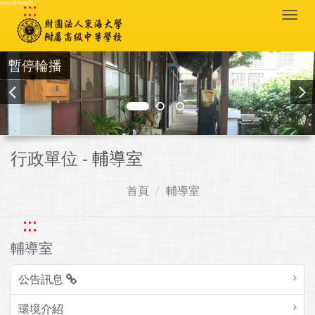
:::
跳到主要內容區塊
Togg
navi
暫停輪播
行政單位 -
輔導室
首頁
輔導室
:::
輔導室
公告訊息
環境介紹