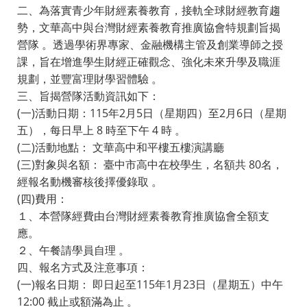
二、為落實青少年財經素養教育，接軌全球財經教育趨
勢，文華高中與台灣財經素養教育推廣協會特規劃旨揭
營隊 。透過學術界專家、金融機構主管及創業導師之授
課，旨在增進學生財經正確觀念、強化未來升學及職涯
規劃，並豐富理財學習體驗 。
三、旨揭營隊活動資訊如下：
(一)活動日期：115年2月5日（星期四）至2月6日（星期
五），每日早上 8 時至下午 4 時 。
(二)活動地點： 文華高中和平樓五樓演講廳
(三)對象與名額： 臺中市高中在校學生，名額共 80名，
經報名動機審核後擇優錄取 。
(四)費用：
１、本營隊經費由台灣財經素養教育推廣協會全額支
應。
２、午餐請學員自理 。
四、報名方式及注意事項：
(一)報名日期： 即日起至115年1月23日（星期五）中午
12:00 截止或額滿為止 。