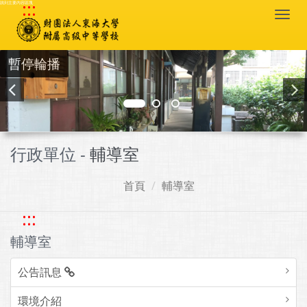
:::
跳到主要內容區塊
Togg
navi
暫停輪播
行政單位 -
輔導室
首頁
輔導室
:::
輔導室
公告訊息
環境介紹