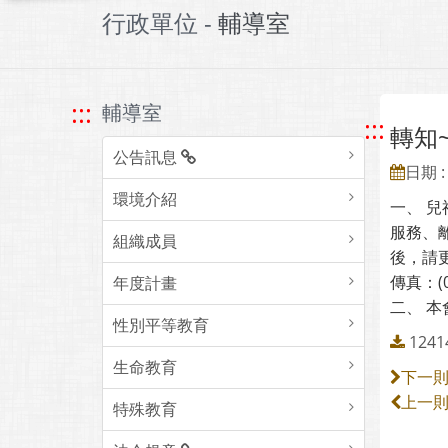
行政單位 -
輔導室
:::
輔導室
:::
轉知
公告訊息
日期 : 
環境介紹
一、 
服務、
組織成員
後，請更
傳真：(0
年度計畫
二、 
性別平等教育
1241
生命教育
下一
上一
特殊教育