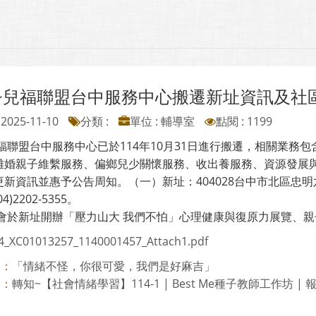
~兒福聯盟台中服務中心搬遷新址資訊及社
2025-11-10
分類 :
單位 : 輔導室
點閱 : 1199
兒福聯盟台中服務中心已於114年10月31日進行搬遷，相關業
離婚親子維繫服務、偏鄉兒少關懷服務、收出養服務、資源發展
新資訊並惠予公告周知。（一）新址：404028台中市北區忠明六街1
4)2202-5355。
本會於新址開辦「壓力山大 我們不怕」心理健康與復原力展覽、
4_XC01013257_1140001457_Attach1.pdf
「情緒不怪，你很可愛，我們是好麻吉」
則：
轉知~【社會情緒學習】114-1 | Best Me種子教師工作坊 |
則：