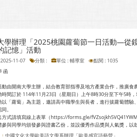
大學辦理「2025桃園蘿蔔節一日活動—從鏡
的記憶」活動
2025-11-07
分類 :
單位 : 輔導室
點閱 : 1035
 函
活動由開南大學主辦，結合教育部指導及地方產業合作，推廣食
時間訂於 114年11月23日（星期日）上午8時30分至下午5
動以「蘿蔔」為主題，邀請高中職學生與長者，進行拔蘿蔔體驗
認同。
式請填寫線上表單（https://forms.gle/fVZsojkh5VQ
體參與同學均頒發參與證書乙份，並設優秀作品獎與人氣獎，以
中國文化大學歐美語文學系辦理「歐美感官語藝營」
則：