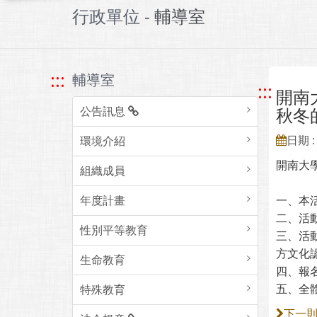
行政單位 -
輔導室
:::
輔導室
:::
開南
公告訊息
秋冬
日期 : 
環境介紹
開南大學
組織成員
年度計畫
一、本
二、活動
性別平等教育
三、活
方文化
生命教育
四、報名方
五、全
特殊教育
下一