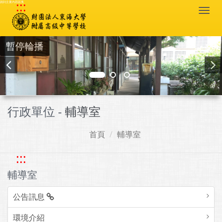
:::
跳到主要內容區塊
Togg
navi
暫停輪播
行政單位 -
輔導室
首頁
輔導室
:::
輔導室
公告訊息
環境介紹