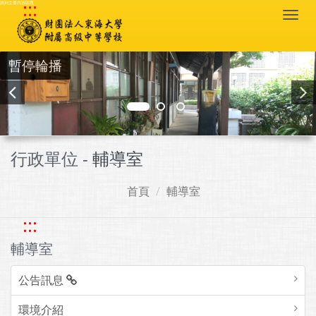
:::
跳到主要內容區塊
Togg
navi
暫停輪播
行政單位 -
輔導室
首頁
輔導室
:::
輔導室
公告訊息
環境介紹