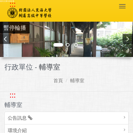
:::
跳到主要內容區塊
Togg
navi
暫停輪播
行政單位 -
輔導室
首頁
輔導室
:::
輔導室
公告訊息
環境介紹