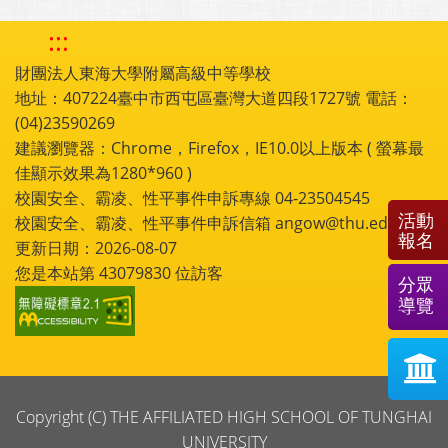
:::
財團法人東海大學附屬高級中等學校
地址：407224臺中市西屯區臺灣大道四段1727號 電話：
(04)23590269
建議瀏覽器：Chrome，Firefox，IE10.0以上版本 ( 螢幕最
佳顯示效果為1280*960 )
校園安全、霸凌、性平事件申訴專線 04-23504545
活動
校園安全、霸凌、性平事件申訴信箱 angow@thu.edu.tw
報名
更新日期：2026-08-07
您是本站第
43079830
位訪客
分眾
導覽
Copyright (C) THE AFFILIATED HIGH SCHOOL OF TUNGHAI
UNIVERSITY