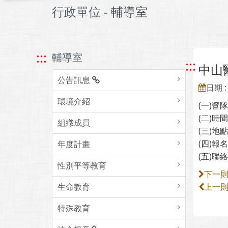
行政單位 -
輔導室
:::
輔導室
:::
中山
公告訊息
日期 : 
環境介紹
(一)營
(二)時
組織成員
(三)地
(四)報名網
年度計畫
(五)聯
性別平等教育
下一
生命教育
上一
特殊教育