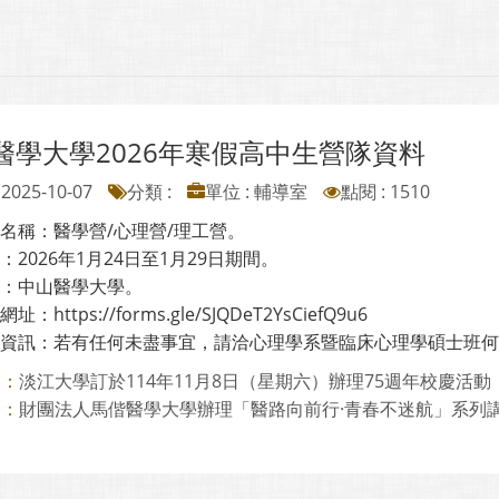
醫學大學2026年寒假高中生營隊資料
2025-10-07
分類 :
單位 : 輔導室
點閱 : 1510
隊名稱：醫學營/心理營/理工營。
間：2026年1月24日至1月29日期間。
點：中山醫學大學。
址：https://forms.gle/SJQDeT2YsCiefQ9u6
絡資訊：若有任何未盡事宜，請洽心理學系暨臨床心理學碩士班何主任E-mai
淡江大學訂於114年11月8日（星期六）辦理75週年校慶活動「尋
則：
財團法人馬偕醫學大學辦理「醫路向前行·青春不迷航」系列
則：