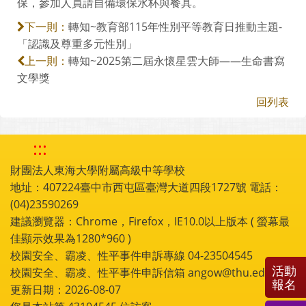
保，參加人員請自備環保水杯與餐具。
轉知~教育部115年性別平等教育日推動主題-
下一則：
「認識及尊重多元性別」
轉知~2025第二屆永懷星雲大師——生命書寫
上一則：
文學獎
回列表
:::
財團法人東海大學附屬高級中等學校
地址：407224臺中市西屯區臺灣大道四段1727號 電話：
(04)23590269
建議瀏覽器：Chrome，Firefox，IE10.0以上版本 ( 螢幕最
佳顯示效果為1280*960 )
校園安全、霸凌、性平事件申訴專線 04-23504545
活動
校園安全、霸凌、性平事件申訴信箱 angow@thu.edu.tw
報名
更新日期：2026-08-07