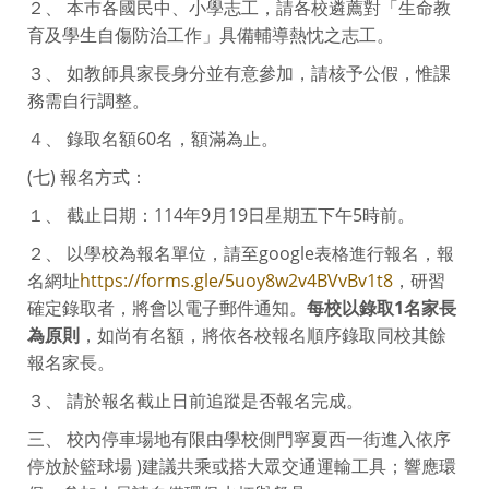
２、 本巿各國民中、小學志工，請各校遴薦對「生命教
育及學生自傷防治工作」具備輔導熱忱之志工。
３、 如教師具家長身分並有意參加，請核予公假，惟課
務需自行調整。
４、 錄取名額60名，額滿為止。
(七) 報名方式：
１、 截止日期：114年9月19日星期五下午5時前。
２、 以學校為報名單位，請至google表格進行報名，報
名網址
https://forms.gle/5uoy8w2v4BVvBv1t8
，研習
確定錄取者，將會以電子郵件通知。
每校以錄取1名家長
為原則
，如尚有名額，將依各校報名順序錄取同校其餘
報名家長。
３、 請於報名截止日前追蹤是否報名完成。
三、 校內停車場地有限由學校側門寧夏西一街進入依序
停放於籃球場 )建議共乘或搭大眾交通運輸工具；響應環