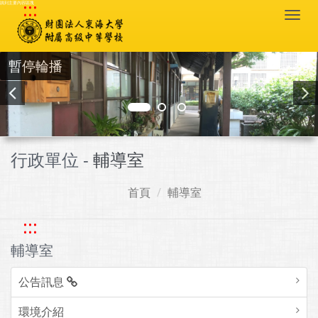
:::
跳到主要內容區塊
Togg
navi
暫停輪播
行政單位 -
輔導室
首頁
輔導室
:::
輔導室
公告訊息
環境介紹