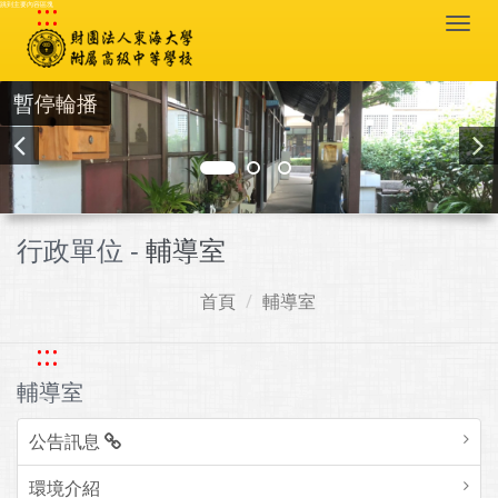
:::
跳到主要內容區塊
Togg
navi
暫停輪播
行政單位 -
輔導室
首頁
輔導室
:::
輔導室
公告訊息
環境介紹