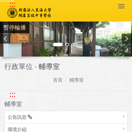
:::
跳到主要內容區塊
Togg
navi
暫停輪播
行政單位 -
輔導室
首頁
輔導室
:::
輔導室
公告訊息
環境介紹