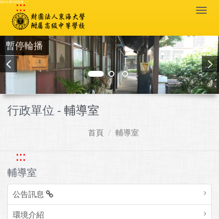
:::
跳到主要內容區塊
Togg
navi
暫停輪播
行政單位 -
輔導室
首頁
輔導室
:::
輔導室
公告訊息
環境介紹