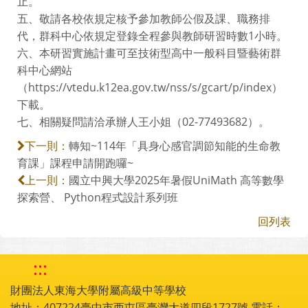
止。
五、敬請各校依規定核予參加教師公假及課、職務排
代，群科中心依規定登錄全程參與教師研習時數1小時。
六、本研習實施計畫可至技術型高中一般科目暨藝術群
科中心網站
（https://vtedu.k12ea.gov.tw/nss/s/gcart/p/index）
下載。
七、相關疑問請洽承辦人王小姐（02-77493682）。
轉知~114年「具身心感官調節知能的生命教
下一則：
育課」課程申請開跑囉~
國立中興大學2025年暑假UniMath 高等數學
上一則：
探索營、 Python程式設計系列班
回列表
:::
財團法人東海大學附屬高級中等學校
地址：407224臺中市西屯區臺灣大道四段1727號 電話：