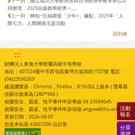
國立成功大學經濟系與台灣經濟學會等單位共
下一則：
同辦理「2025玩遊戲學經濟一....
轉知~兒福聯盟「少年+」據點，2025年「人
上一則：
際引力」人際關係主題活動
回列表
:::
財團法人東海大學附屬高級中等學校
地址：407224臺中市西屯區臺灣大道四段1727號 電話：
(04)23590269
建議瀏覽器：Chrome，Firefox，IE10.0以上版本 ( 螢幕最
佳顯示效果為1280*960 )
校園安全、霸凌、性平事件申訴專線 04-23504545
活動
校園安全、霸凌、性平事件申訴信箱 angow@thu.edu.tw
報名
更新日期：2026-08-07
您是本站第
43067295
位訪客
分眾
導覽