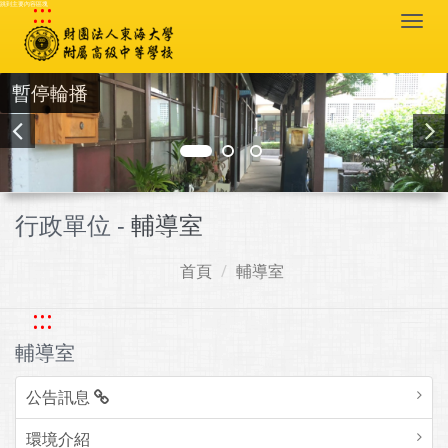
:::
跳到主要內容區塊
Togg
navi
暫停輪播
行政單位 -
輔導室
首頁
輔導室
:::
輔導室
公告訊息
環境介紹