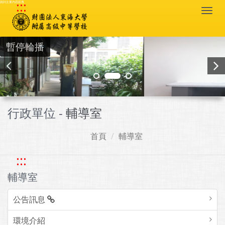
:::
跳到主要內容區塊
Togg
navi
暫停輪播
行政單位 -
輔導室
首頁
輔導室
:::
輔導室
公告訊息
環境介紹