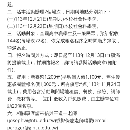
題。
二、活本活動辦理2個場次，日期與地點分別如下：
(一)113年12月21日(星期六)本校社會科學院。
(二)113年12月22日(星期日)本校社會科學院。
三、活動對象：全國高中職學生及一般民眾，預計招收
144名(每場次72名)。依完成報名程序之時間順序錄取，
額滿為止。
四、報名時間與方式：即日起至113年12月13日止(額滿
將提前截止)，採網路報名，詳情請參閱活動簡章(如附
件)。
五、費用：新臺幣1,200元(早鳥個人價1,100元、舊生優
惠或團體報名價1,000元，所有優惠均到113年11月24日
截止)，費用包含活動期間場地租借、餐飲、保險、講師
費、教材費等。【註】低收入戶免繳費，由主辦單位補
助20個名額。
六、相關事宜請來信與王道一老師
(josephw@ntu.edu.tw)或鄭保志老師聯繫(email:
pcroger@g.ncu.edu.tw)