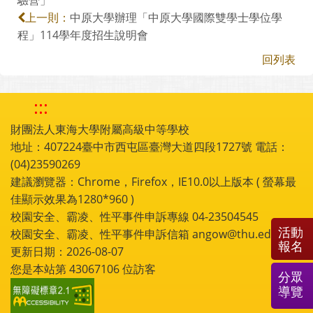
中原大學辦理「中原大學國際雙學士學位學
上一則：
程」114學年度招生說明會
回列表
:::
財團法人東海大學附屬高級中等學校
地址：407224臺中市西屯區臺灣大道四段1727號 電話：
(04)23590269
建議瀏覽器：Chrome，Firefox，IE10.0以上版本 ( 螢幕最
佳顯示效果為1280*960 )
校園安全、霸凌、性平事件申訴專線 04-23504545
活動
校園安全、霸凌、性平事件申訴信箱 angow@thu.edu.tw
報名
更新日期：2026-08-07
您是本站第
43067106
位訪客
分眾
導覽