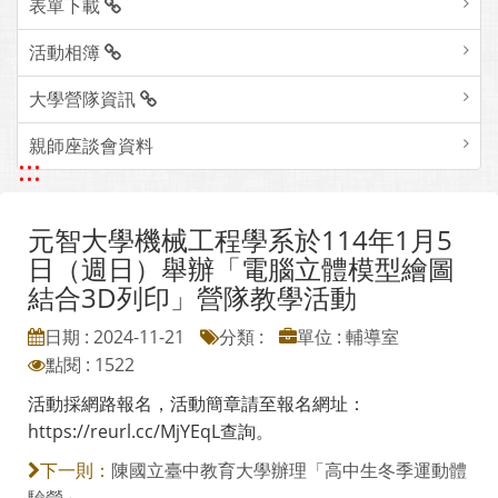
表單下載
活動相簿
大學營隊資訊
親師座談會資料
:::
元智大學機械工程學系於114年1月5
日（週日）舉辦「電腦立體模型繪圖
結合3D列印」營隊教學活動
日期 : 2024-11-21
分類 :
單位 : 輔導室
點閱 : 1522
活動採網路報名，活動簡章請至報名網址：
https://reurl.cc/MjYEqL查詢。
陳國立臺中教育大學辦理「高中生冬季運動體
下一則：
驗營」