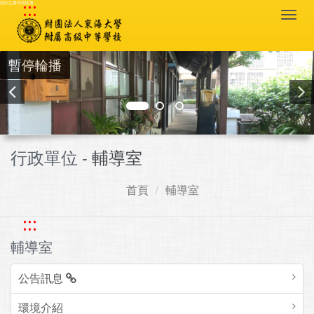
:::
跳到主要內容區塊
Togg
navi
暫停輪播
行政單位 -
輔導室
首頁
輔導室
:::
輔導室
公告訊息
環境介紹