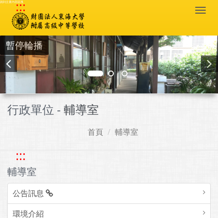
:::
跳到主要內容區塊
Togg
navi
暫停輪播
行政單位 -
輔導室
首頁
輔導室
:::
輔導室
公告訊息
環境介紹