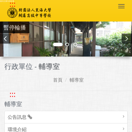
:::
跳到主要內容區塊
Togg
navi
暫停輪播
行政單位 -
輔導室
首頁
輔導室
:::
輔導室
公告訊息
環境介紹