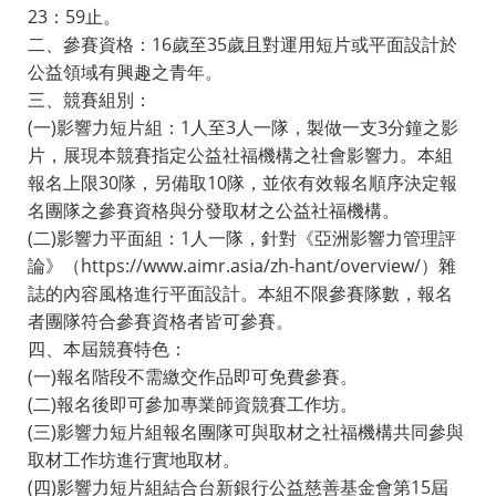
23：59止。
二、參賽資格：16歲至35歲且對運用短片或平面設計於
公益領域有興趣之青年。
三、競賽組別：
(一)影響力短片組：1人至3人一隊，製做一支3分鐘之影
片，展現本競賽指定公益社福機構之社會影響力。本組
報名上限30隊，另備取10隊，並依有效報名順序決定報
名團隊之參賽資格與分發取材之公益社福機構。
(二)影響力平面組：1人一隊，針對《亞洲影響力管理評
論》（https://www.aimr.asia/zh-hant/overview/）雜
誌的內容風格進行平面設計。本組不限參賽隊數，報名
者團隊符合參賽資格者皆可參賽。
四、本屆競賽特色：
(一)報名階段不需繳交作品即可免費參賽。
(二)報名後即可參加專業師資競賽工作坊。
(三)影響力短片組報名團隊可與取材之社福機構共同參與
取材工作坊進行實地取材。
(四)影響力短片組結合台新銀行公益慈善基金會第15屆