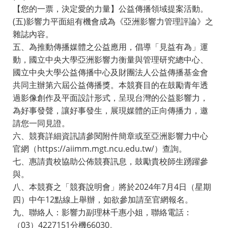
【您的一票，決定愛的力量】公益傳播領域提案活動。
(五)影響力平面組有機會成為《亞洲影響力管理評論》之
雜誌內容。
五、為推動傳播媒體之公益應用，倡導「見益有為」運
動，國立中央大學亞洲影響力衡量與管理研究總中心、
國立中央大學公益傳播中心及財團法人公益傳播基金會
共同主辦第六屆公益傳播獎。本競賽目的在鼓勵青年透
過影像創作及平面設計形式，呈現台灣的公益影響力，
為好事發聲，讓好事發生，展現媒體的正向傳播力，邀
請您一同見證。
六、競賽詳細資訊請參閱附件簡章或至亞洲影響力中心
官網（https://aiimm.mgt.ncu.edu.tw/）查詢。
七、惠請貴校協助公佈競賽訊息，鼓勵貴校師生踴躍參
與。
八、本競賽之「競賽說明會」將於2024年7月4日（星期
四）中午12點線上舉辦，如欲參加請至官網報名。
九、聯絡人：影響力副理林千惠小姐，聯絡電話：
（03）4227151分機66030。