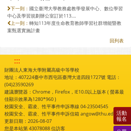
國立臺灣大學教務處教學發展中心、數位學習
下一則：
中心及學習規劃辦公室訂於113....
轉知113年度生命教育教師學習社群增能暨教
上一則：
案甄選實施計畫
回列表
:::
財團法人東海大學附屬高級中等學校
地址：407224臺中市西屯區臺灣大道四段1727號 電話：
(04)23590269
建議瀏覽器：Chrome，Firefox，IE10.0以上版本 ( 螢幕最
佳顯示效果為1280*960 )
校園安全、霸凌、性平事件申訴專線 04-23504545
活動
校園安全、霸凌、性平事件申訴信箱 angow@thu.edu.tw
報名
更新日期：2026-08-07
您是本站第
43078088
位訪客