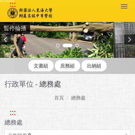
:::
跳到主要內容區塊
Togg
navi
暫停輪播
文書組
庶務組
出納組
行政單位 -
總務處
首頁
總務處
:::
總務處