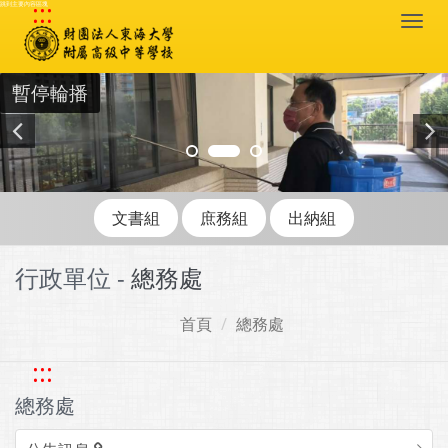
:::
跳到主要內容區塊
Togg
navi
暫停輪播
文書組
庶務組
出納組
行政單位 -
總務處
首頁
總務處
:::
總務處