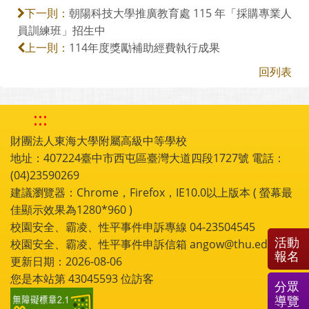
朝陽科技大學推廣教育處 115 年「採購專業人
下一則：
員訓練班」招生中
114年度獎勵補助經費執行成果
上一則：
回列表
:::
財團法人東海大學附屬高級中等學校
地址：407224臺中市西屯區臺灣大道四段1727號 電話：
(04)23590269
建議瀏覽器：Chrome，Firefox，IE10.0以上版本 ( 螢幕最
佳顯示效果為1280*960 )
校園安全、霸凌、性平事件申訴專線 04-23504545
活動
校園安全、霸凌、性平事件申訴信箱 angow@thu.edu.tw
報名
更新日期：2026-08-06
您是本站第
43045593
位訪客
分眾
導覽