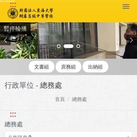
:::
跳到主要內容區塊
Togg
navi
暫停輪播
文書組
庶務組
出納組
行政單位 -
總務處
首頁
總務處
:::
總務處