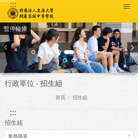
:::
跳到主要內容區塊
Togg
navi
暫停輪播
行政單位 -
招生組
首頁
招生組
:::
招生組
業務職掌