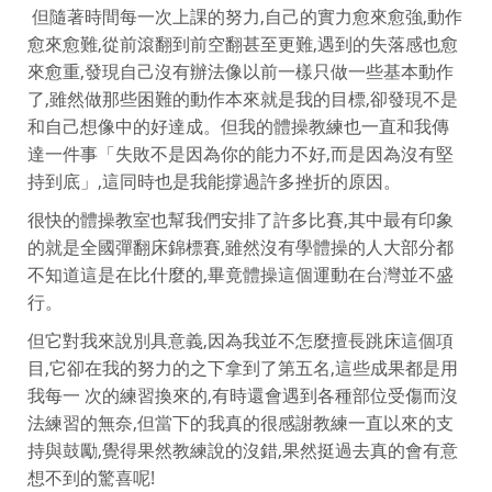
但隨著時間每一次上課的努力,自己的實力愈來愈強,動作
愈來愈難,從前滾翻到前空翻甚至更難,遇到的失落感也愈
來愈重,發現自己沒有辦法像以前一樣只做一些基本動作
了,雖然做那些困難的動作本來就是我的目標,卻發現不是
和自己想像中的好達成。但我的體操教練也一直和我傳
達一件事「失敗不是因為你的能力不好,而是因為沒有堅
持到底」,這同時也是我能撐過許多挫折的原因。
很快的體操教室也幫我們安排了許多比賽,其中最有印象
的就是全國彈翻床錦標賽,雖然沒有學體操的人大部分都
不知道這是在比什麼的,畢竟體操這個運動在台灣並不盛
行。
但它對我來說別具意義,因為我並不怎麼擅長跳床這個項
目,它卻在我的努力的之下拿到了第五名,這些成果都是用
我每一 次的練習換來的,有時還會遇到各種部位受傷而沒
法練習的無奈,但當下的我真的很感謝教練一直以來的支
持與鼓勵,覺得果然教練說的沒錯,果然挺過去真的會有意
想不到的驚喜呢!