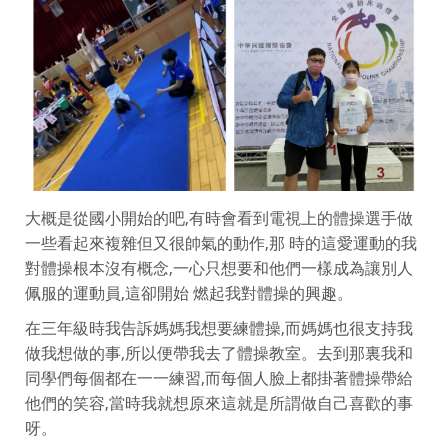
大概是從國小開始的吧,有時會看到電視上的體操選手做
一些看起來複雜但又很帥氣的動作,那 時的這愛運動的我
對體操根本沒有概念,一心只想要和他們一樣成為讓別人
佩服的運動員,這卻開始 燃起我對體操的興趣。
在三年級時我告訴媽媽我想要練體操,而媽媽也很支持我
做我想做的事,所以便帶我去了體操教室。去到那裏我和
同學們每個都在一一練習,而每個人臉上都掛著體操帶給
他們的笑容,當時我就想原來這就是所謂做自己喜歡的事
呀。