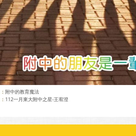
附中的教育魔法
則：
112一月東大附中之星-王宥澄
則：