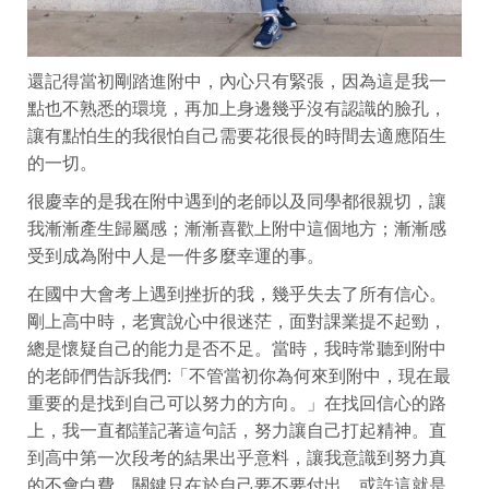
還記得當初剛踏進附中，內心只有緊張，因為這是我一
點也不熟悉的環境，再加上身邊幾乎沒有認識的臉孔，
讓有點怕生的我很怕自己需要花很長的時間去適應陌生
的一切。
很慶幸的是我在附中遇到的老師以及同學都很親切，讓
我漸漸產生歸屬感；漸漸喜歡上附中這個地方；漸漸感
受到成為附中人是一件多麼幸運的事。
在國中大會考上遇到挫折的我，幾乎失去了所有信心。
剛上高中時，老實說心中很迷茫，面對課業提不起勁，
總是懷疑自己的能力是否不足。當時，我時常聽到附中
的老師們告訴我們:「不管當初你為何來到附中，現在最
重要的是找到自己可以努力的方向。」在找回信心的路
上，我一直都謹記著這句話，努力讓自己打起精神。直
到高中第一次段考的結果出乎意料，讓我意識到努力真
的不會白費，關鍵只在於自己要不要付出。或許這就是