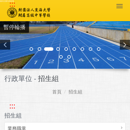
:::
跳到主要內容區塊
Togg
navi
暫停輪播
行政單位 -
招生組
首頁
招生組
:::
招生組
業務職掌