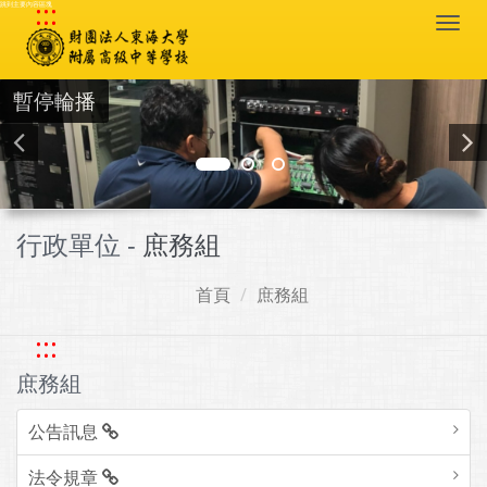
:::
跳到主要內容區塊
Togg
navi
暫停輪播
行政單位 -
庶務組
首頁
庶務組
:::
庶務組
公告訊息
法令規章