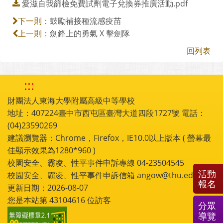
愛滋自我篩檢免費試劑電子兌換券推廣活動.pdf
鼓勵補接種流感疫苗
下一則：
劍鋒上的勇氣 X 擊劍隊
上一則：
回列表
:::
財團法人東海大學附屬高級中等學校
地址：407224臺中市西屯區臺灣大道四段1727號 電話：
(04)23590269
建議瀏覽器：Chrome，Firefox，IE10.0以上版本 ( 螢幕最
佳顯示效果為1280*960 )
校園安全、霸凌、性平事件申訴專線 04-23504545
活動
校園安全、霸凌、性平事件申訴信箱 angow@thu.edu.tw
報名
更新日期：2026-08-07
您是本站第
43104616
位訪客
分眾
導覽