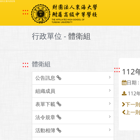
跳到主要內容區塊
:::
行政單位 -
體衛組
:::
體衛組
:::
11
公告訊息
日期 : 
組織成員
11
表單下載
下一
上一
法令規章
活動相簿