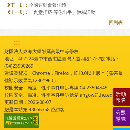
全國運動會報佳績
下一則：
「創意拒菸‧等你出手」徵稿活動
上一則：
回列表
:::
財團法人東海大學附屬高級中等學校
地址：407224臺中市西屯區臺灣大道四段1727號 電話：
(04)23590269
建議瀏覽器：Chrome，Firefox，IE10.0以上版本 ( 螢幕最
佳顯示效果為1280*960 )
校園安全、霸凌、性平事件申訴專線 04-23504545
活動
校園安全、霸凌、性平事件申訴信箱 angow@thu.edu.tw
報名
更新日期：2026-08-07
您是本站第
43056358
位訪客
分眾
導覽