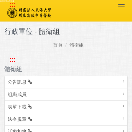
:::
跳到主要內容區塊
Togg
navi
行政單位 -
體衛組
首頁
體衛組
:::
體衛組
公告訊息
組織成員
表單下載
法令規章
活動相簿