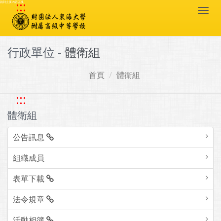
:::
跳到主要內容區塊
Togg
navi
行政單位 -
體衛組
首頁
體衛組
:::
體衛組
公告訊息
組織成員
表單下載
法令規章
活動相簿