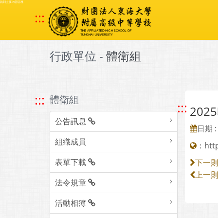
跳到主要內容區塊
:::
行政單位 -
體衛組
:::
體衛組
:::
20
公告訊息
日期 : 
組織成員
：
htt
表單下載
下一
上一
法令規章
活動相簿