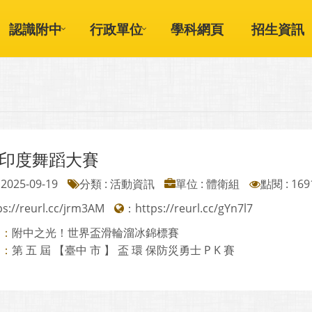
認識附中
行政單位
學科網頁
招生資訊
25印度舞蹈大賽
2025-09-19
分類 : 活動資訊
單位 : 體衛組
點閱 : 169
ps://reurl.cc/jrm3AM
：
https://reurl.cc/gYn7l7
附中之光！世界盃滑輪溜冰錦標賽
則：
第 五 屆 【臺中 市 】 盃 環 保防災勇士 P K 賽
則：