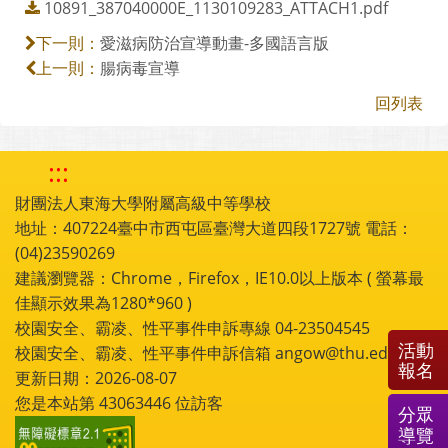
10891_387040000E_1130109283_ATTACH1.pdf
愛滋病防治宣導動畫-多國語言版
下一則：
腸病毒宣導
上一則：
回列表
:::
財團法人東海大學附屬高級中等學校
地址：407224臺中市西屯區臺灣大道四段1727號 電話：
(04)23590269
建議瀏覽器：Chrome，Firefox，IE10.0以上版本 ( 螢幕最
佳顯示效果為1280*960 )
校園安全、霸凌、性平事件申訴專線 04-23504545
活動
校園安全、霸凌、性平事件申訴信箱 angow@thu.edu.tw
報名
更新日期：2026-08-07
您是本站第
43063446
位訪客
分眾
導覽