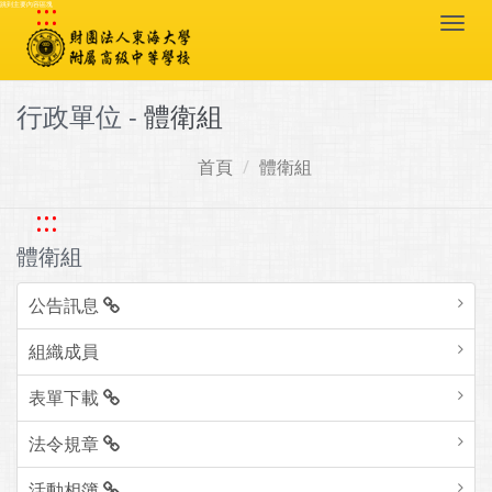
:::
跳到主要內容區塊
Togg
navi
行政單位 -
體衛組
首頁
體衛組
:::
體衛組
公告訊息
組織成員
表單下載
法令規章
活動相簿